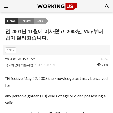
Search
SKIP
TO
CONTENT
Home
Forums
Cars
전 2003년 11월에 이사왔고. 2003년 May부터
법이 달라졌습니다.
REPLY
2004-05-23
15:10:59
#566
151.***.23.199
7439
식 – 최근에 해본사람
*Effective May 22, 2003 the knowledge test may be waived
for
any person eighteen (18) years of age or older possessing a
valid,