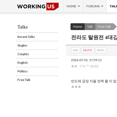
SKIP TO CONTENT
Search
HOME
FORUMS
TAL
Talks
Home
Talk
Free Talk
전라도 탈원전 4대
Recent Talks
Singles
EDIT
DELETE
REPLY
Couples
2026-07-01
17:59:11
English
174.***.34.63
ㅎㅎ
Politics
Free Talk
반도체 공장 지을 전력 물 이 없
ㅎㅎㅎ