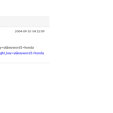
2004-09-10
04:12:09
_key=y&keyword1=honda
hlight_key=y&keyword1=honda