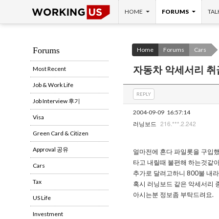
SKIP TO CONTENT
Search
HOME
FORUMS
TAL
Forums
Home
Forums
Cars
자동차 악세서리 
Most Recent
Job & Work Life
REPLY
Job Interview 후기
2004-09-09
16:57:14
Visa
216.***.2.242
러닝보드
Green Card & Citizen
Approval 공유
얼마전에 혼다 파일롯을 구입
타고 내릴때 불편해 하는것같아
Cars
추가로 달려고하니 800불 내라
Tax
혹시 러닝보드 같은 악세서리 
아시는분 정보좀 부탁드려요.
US Life
Investment