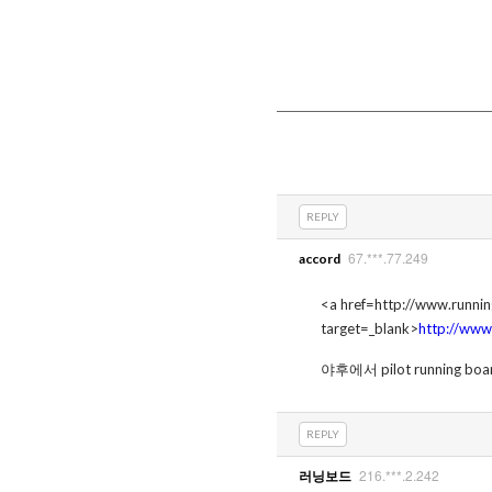
REPLY
67.***.77.249
accord
<a href=http://www.runn
target=_blank>
http://www
야후에서 pilot running 
REPLY
216.***.2.242
러닝보드