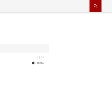
#809
10706