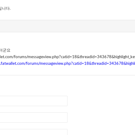
립니다.
있더군요
allet.com/forums/messageview.php?catid=18&threadid=343678&highlight
.fatwallet.com/forums/messageview.php?catid=18&threadid=343678&hig