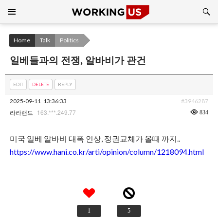
Search
SKIP
TO
CONTENT
Home
Talk
Politics
일베들과의 전쟁, 알바비가 관건
EDIT
DELETE
REPLY
2025-09-11
13:36:33
#3946287
163.***.249.77
834
라라랜드
미국 일베 알바비 대폭 인상, 정권교체가 올때 까지..
https://www.hani.co.kr/arti/opinion/column/1218094.html
1
5