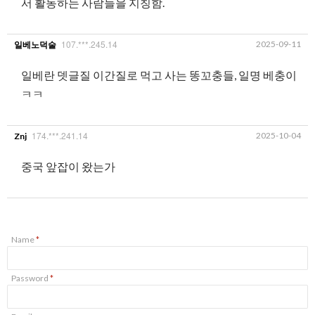
서 활동하는 사람들을 지칭함.
107.***.245.14
2025-09-11
일베노덕술
일베란 뎃글질 이간질로 먹고 사는 똥꼬충들, 일명 베충이
ㅋㅋ
174.***.241.14
2025-10-04
Znj
중국 앞잡이 왔는가
Name
*
Password
*