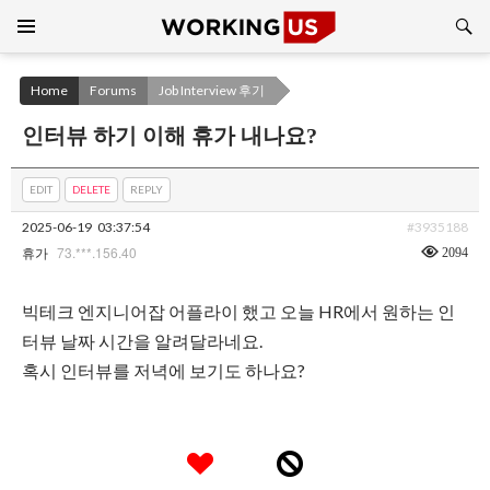
Search
SKIP
TO
CONTENT
Home
Forums
Job Interview 후기
인터뷰 하기 이해 휴가 내나요?
EDIT
DELETE
REPLY
2025-06-19
03:37:54
#3935188
73.***.156.40
2094
휴가
빅테크 엔지니어잡 어플라이 했고 오늘 HR에서 원하는 인
터뷰 날짜 시간을 알려달라네요.
혹시 인터뷰를 저녁에 보기도 하나요?