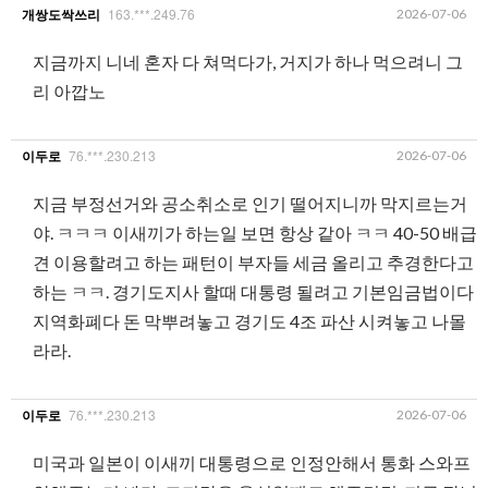
163.***.249.76
2026-07-06
개쌍도싹쓰리
지금까지 니네 혼자 다 쳐먹다가, 거지가 하나 먹으려니 그
리 아깝노
76.***.230.213
2026-07-06
이두로
지금 부정선거와 공소취소로 인기 떨어지니까 막지르는거
야. ㅋㅋㅋ 이새끼가 하는일 보면 항상 같아 ㅋㅋ 40-50 배급
견 이용할려고 하는 패턴이 부자들 세금 올리고 추경한다고
하는 ㅋㅋ. 경기도지사 할때 대통령 될려고 기본임금법이다
지역화폐다 돈 막뿌려놓고 경기도 4조 파산 시켜놓고 나몰
라라.
76.***.230.213
2026-07-06
이두로
미국과 일본이 이새끼 대통령으로 인정안해서 통화 스와프