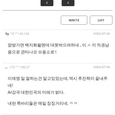
6
4
WRITE
LIST
75.***.43.193
2026-07-06
Ty
깜방가면 백지화될텐데 대못박으려하네 .. 이 ㅅ 끼 직권남
용으로 관타나모 슈용소로 !
172.***.196.37
2026-07-06
…
이재명 일 잘하는건 알고있었는데, 역시 추진력이 끝내주
네!
AI강국 대한민국의 미래가 밝다.
내란 쪽바리들은 매일 징징거리네. ㅋㅋ