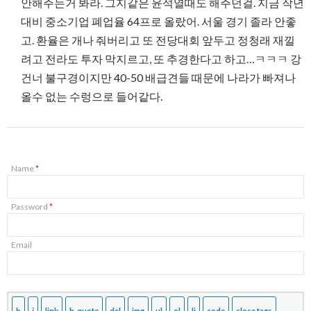
안해주는거 봐라. 그지같은 윤석열때도 해주던걸. 지금 작년
대비 중소기업 폐업율 64프로 올랐어. 서울 경기 졸라 안좋
고. 환율은 개나 줘버리고 또 전당대회 앞두고 정청래 재낄
려고 전라도 투자 막지르고, 또 추경한다고 하고…ㅋㅋㅋ 강
건너 불구경이지만 40-50 배급견들 때문에 나라가 빠져나
올수 없는 수렁으로 들어같다.
Name
*
Password
*
Email