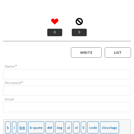
0
0
WRITE
LIST
Name
*
Password
*
Email