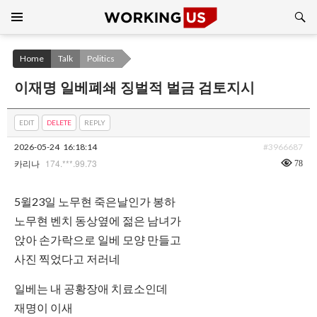
Search
SKIP
TO
CONTENT
Home
Talk
Politics
이재명 일베폐쇄 징벌적 벌금 검토지시
EDIT
DELETE
REPLY
2026-05-24
16:18:14
#3966687
174.***.99.73
78
카리나
5윌23일 노무현 죽은날인가 봉하
노무현 벤치 동상옆에 젊은 남녀가
앉아 손가락으로 일베 모양 만들고
사진 찍었다고 저러네
일베는 내 공황장애 치료소인데
재명이 이새