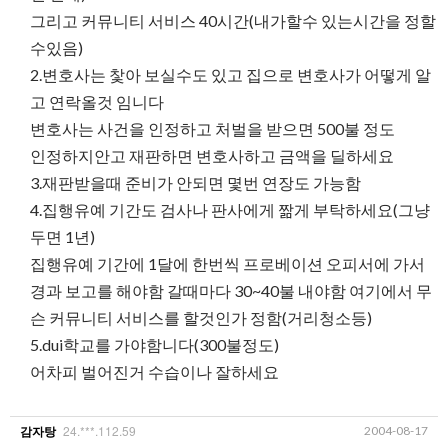
그리고 커뮤니티 서비스 40시간(내가할수 있는시간을 정할
수있음)
2.변호사는 찿아 보실수도 있고 집으로 변호사가 어떻게 알
고 연락올것 임니다
변호사는 사건을 인정하고 처벌을 받으면 500불 정도
인정하지안고 재판하면 변호사하고 금액을 딜하세요
3.재판받을때 준비가 안되면 몇번 연장도 가능함
4.집행유예 기간도 검사나 판사에게 짦게 부탁하세요(그냥
두면 1년)
집행유예 기간에 1달에 한번씩 프로베이션 오피서에 가서
경과 보고를 해야함 갈때마다 30~40불 내야함 여기에서 무
슨 커뮤니티 서비스를 할것인가 정함(거리청소등)
5.dui학교를 가야함니다(300불정도)
어차피 벌어진거 수습이나 잘하세요
24.***.112.59
2004-08-17
감자탕