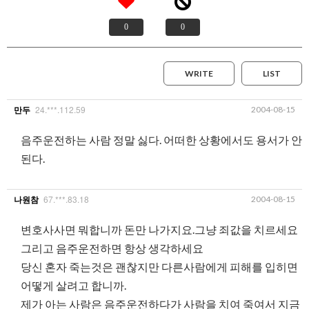
0
0
WRITE
LIST
24.***.112.59
2004-08-15
만두
음주운전하는 사람 정말 싫다. 어떠한 상황에서도 용서가 안
된다.
67.***.83.18
2004-08-15
나원참
변호사사면 뭐합니까 돈만 나가지요.그냥 죄값을 치르세요
그리고 음주운전하면 항상 생각하세요
당신 혼자 죽는것은 괜찮지만 다른사람에게 피해를 입히면
어떻게 살려고 합니까.
제가 아는 사람은 음주운전하다가 사람을 치여 죽여서 지금