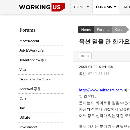
SKIP TO CONTENT
Search
HOME
FORUMS
TAL
Forums
Home
Forums
Cars
옥션 믿을 만 한가요
Most Recent
Job & Work Life
REPLY
Job Interview 후기
2005-05-22
01:41:38
Visa
67.***.23.183
옥션
Green Card & Citizen
Approval 공유
http://www.seizecars.com
이라
것 같은데..
Cars
문제는 이 싸이트를 믿을 수 있
Tax
가끔씩 정부나 경찰에서 압류한
어느 정도 신뢰가 있는지 잘 
US Life
혹시 아시는 분이 계시면 답변
Investment