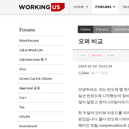
SKIP TO CONTENT
Search
HOME
FORUMS
TAL
Forums
Home
Forums
Job Inte
오퍼 비교
Most Recent
Job & Work Life
EDIT
DELETE
REPLY
Job Interview 후기
2024-12-10
10:23:24
Visa
66.***.50.6
123444
Green Card & Citizen
Approval 공유
안녕하세요. 저는 반도체 팹 
일년 반정도에 시작했는데 장비
Cars
많이 달랐고 엔지니어링이라기
Tax
한 두달여 인터뷰 라운드를 여러
US Life
받았습니다. 둘다 반도체 디바이
팩터인 토탈 compensation
Investment