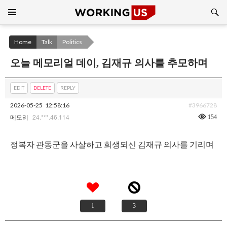
Search
SKIP
TO
CONTENT
Home
Talk
Politics
오늘 메모리얼 데이, 김재규 의사를 추모하며
EDIT
DELETE
REPLY
2026-05-25
12:58:16
#3966728
24.***.46.114
154
메모리
정복자 관동군을 사살하고 희생되신 김재규 의사를 기리며
1
3