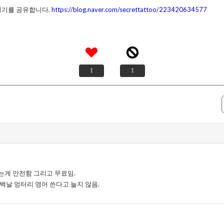
일기를 공유합니다.
https://blog.naver.com/secrettattoo/223420634577
1
1
는게 안전함 그리고 무료임.
백날 엉터리 영어 쓴다고 늘지 않음.