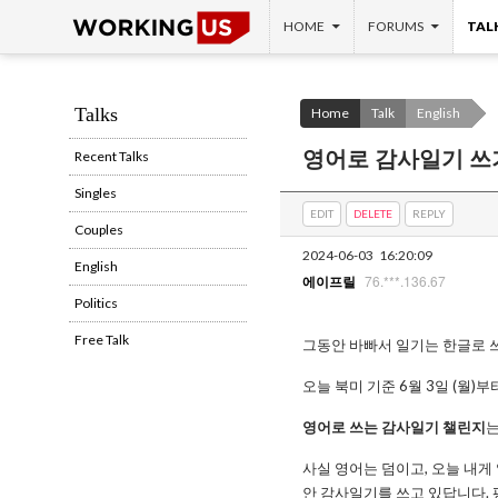
SKIP TO CONTENT
Search
HOME
FORUMS
TAL
Talks
Home
Talk
English
영어로 감사일기 쓰기 챌린
Recent Talks
Singles
EDIT
DELETE
REPLY
Couples
2024-06-03
16:20:09
English
76.***.136.67
에이프릴
Politics
Free Talk
그동안 바빠서 일기는 한글로 쓰
오늘 북미 기준 6월 3일 (월)
영어로 쓰는 감사일기 챌린지
는
사실 영어는 덤이고, 오늘 내게
안 감사일기를 쓰고 있답니다. 