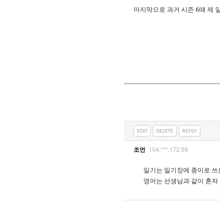
마지막으로 과거 시즌 6때 제 
EDIT
DELETE
REPLY
104.***.172.59
조언
일기는 일기장에 종이로 쓰
영어는 선생님과 같이 혼자 