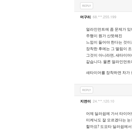
REPLY
68.***.255.199
머구리
얼라인먼트에 좀 문제가 있다
주행이 뭔가 산뜻해진
느낌이 들어야 한다는 것이
장착한 후에는 그 떨림이 
그것이 아니라면, 새타이어
같습니다. 물론 얼라인먼트
새타이어를 장착하면 차가 
REPLY
24.***.120.10
지연이
어제 딜러쉽에 가서 타이어
미케닉도 잘 모르겠다는 눈치
할까요? 도요타 딜러쉽에서 