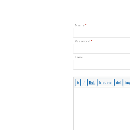
Name
*
Password
*
Email