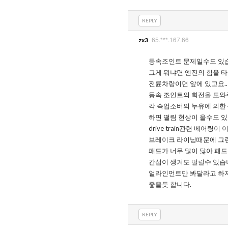
REPLY
65.***.167.66
zx3
등속조인트 문제일수도 있습니다.영
그게 뭐냐면 엔진의 힘을 타
전륜차랑이면 앞에 있고요.
등속 조인트의 회전을 도와
각 쇽업소버의 누유에 의한
하면 떨림 현상이 올수도 있
drive train관련 베어링
브레이크 라이닝때문에 그런
패드가 너무 많이 닳아 패
간섭이 생겨도 떨릴수 있습니
얼라인먼트만 봐달라고 하지
좋을듯 합니다.
REPLY