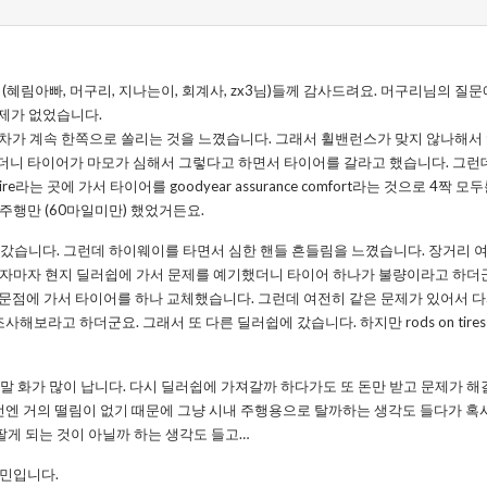
(혜림아빠, 머구리, 지나는이, 회계사, zx3님)들께 감사드려요. 머구리님의 질문
문제가 없었습니다.
중에 차가 계속 한쪽으로 쏠리는 것을 느꼈습니다. 그래서 휠밴런스가 맞지 않나해
더니 타이어가 마모가 심해서 그렇다고 하면서 타이어를 갈라고 했습니다. 그런
tire라는 곳에 가서 타이어를 goodyear assurance comfort라는 것으로 4
주행만 (60마일미만) 했었거든요.
로 갔습니다. 그런데 하이웨이를 타면서 심한 핸들 흔들림을 느꼈습니다. 장거리
오자마자 현지 딜러쉽에 가서 문제를 예기했더니 타이어 하나가 불량이라고 하더
tire전문점에 가서 타이어를 하나 교체했습니다. 그런데 여전히 같은 문제가 있어서
es를 조사해보라고 하더군요. 그래서 또 다른 딜러쉽에 갔습니다. 하지만 rods on t
 정말 화가 많이 납니다. 다시 딜러쉽에 가져갈까 하다가도 또 돈만 받고 문제가 
이전엔 거의 떨림이 없기 때문에 그냥 시내 주행용으로 탈까하는 생각도 들다가 혹
고 팔게 되는 것이 아닐까 하는 생각도 들고…
고민입니다.