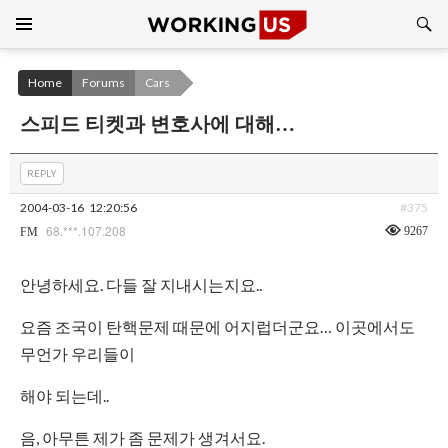
Search
SKIP
TO
CONTENT
Home
Forums
Cars
스피드 티켓과 변호사에 대해…
REPLY
2004-03-16
12:20:56
#375
68.***.107.208
9267
FM
안녕하세요. 다들 잘 지내시는지요..
요즘 조국이 탄핵문제 때문에 어지럽더군요… 이곳에서도
무언가 우리들이
해야 되는데..
음, 아무튼 제가 좀 문제가 생겨서요.