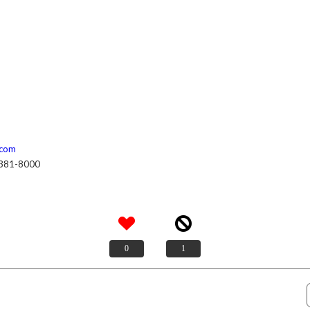
.com
-381-8000
0
1