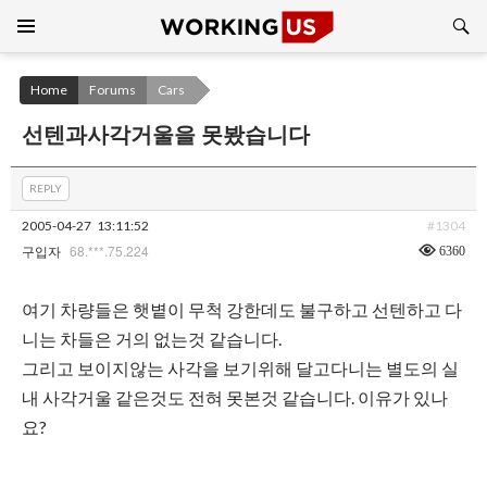
Search
SKIP
TO
CONTENT
Home
Forums
Cars
선텐과사각거울을 못봤습니다
REPLY
2005-04-27
13:11:52
#1304
68.***.75.224
6360
구입자
여기 차량들은 햇볕이 무척 강한데도 불구하고 선텐하고 다
니는 차들은 거의 없는것 같습니다.
그리고 보이지않는 사각을 보기위해 달고다니는 별도의 실
내 사각거울 같은것도 전혀 못본것 같습니다. 이유가 있나
요?