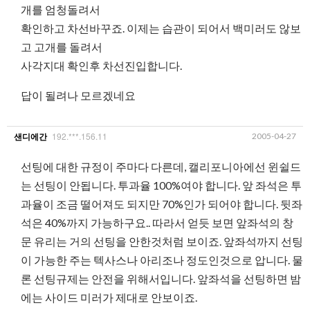
개를 엄청돌려서
확인하고 차선바꾸죠. 이제는 습관이 되어서 백미러도 않보
고 고개를 돌려서
사각지대 확인후 차선진입합니다.
답이 될려나 모르겠네요
192.***.156.11
2005-04-27
샌디에간
선팅에 대한 규정이 주마다 다른데, 캘리포니아에선 윈쉴드
는 선팅이 안됩니다. 투과율 100%여야 합니다. 앞 좌석은 투
과율이 조금 떨어져도 되지만 70%인가 되어야 합니다. 뒷좌
석은 40%까지 가능하구요.. 따라서 얻듯 보면 앞좌석의 창
문 유리는 거의 선팅을 안한것처럼 보이죠. 앞좌석까지 선팅
이 가능한 주는 텍사스나 아리조나 정도인것으로 압니다. 물
론 선팅규제는 안전을 위해서입니다. 앞좌석을 선팅하면 밤
에는 사이드 미러가 제대로 안보이죠.