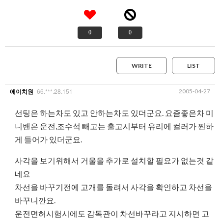
0
0
WRITE
LIST
66.***.28.151
2005-04-27
에이치원
선팅은 하는차도 있고 안하는차도 있더군요. 요즘좋은차 미
니밴은 운전,조수석 빼고는 출고시부터 유리에 컬러가 찐하
게 들어가 있더군요.
사각을 보기위해서 거울을 추가로 설치할 필요가 없는것 같
네요
차선을 바꾸기전에 고개를 돌려서 사각을 확인하고 차선을
바꾸니깐요.
운전면허시험시에도 감독관이 차선바꾸라고 지시하면 고