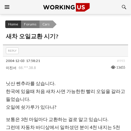
Search
SKIP
TO
CONTENT
Home
Forums
Cars
새차 오일교환 시기?
REPLY
2004-12-03
17:58:21
#993
66.***.38.8
13455
이진서
닛산 쎈추라를 샀습니다.
한국에 있을때 처음 새차 사면 가능한한 빨리 오일을 갈라고
들었습니다.
오일에 쇳가루가 있다나?
보통은 3천 마일마다 교환하는 걸로 알고 있습니다.
그런데 자동차 바디샆에서 일하셨던 분이 4천 내지는 5천