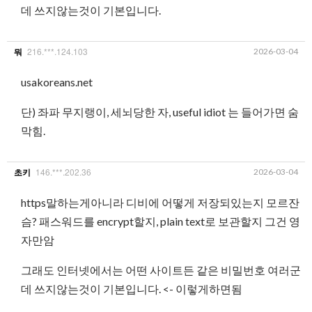
데 쓰지않는것이 기본입니다.
216.***.124.103
2026-03-04
뭐
usakoreans.net
단) 좌파 무지랭이, 세뇌당한 자, useful idiot 는 들어가면 숨
막힘.
146.***.202.36
2026-03-04
초키
https말하는게아니라 디비에 어떻게 저장되있는지 모르잔
슴? 패스워드를 encrypt할지, plain text로 보관할지 그건 영
자만암
그래도 인터넷에서는 어떤 사이트든 같은 비밀번호 여러군
데 쓰지않는것이 기본입니다. <- 이렇게하면됨