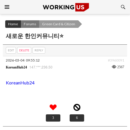
Search
SKIP
TO
CONTENT
Home
Forums
Green Card & Citizen
새로운 한인커뮤니티⭐
EDIT
DELETE
REPLY
2026-03-04
09:55:12
#3960091
147.***.236.50
2567
KoreanHub24
KoreanHub24
3
6