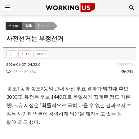
Search
SKIP
TO
CONTENT
Home
Talk
Politics
사전선거는 부정선거
EDIT
DELETE
REPLY
2026-06-07
04:55:04
#3967775
76.***.89.164
245
We
송도1동과 송도2동의 관내 사전 투표 결과가 박찬대 후보
3030표, 유정복 후보 1440표로 동일하게 집계된 점도 거론
했다. 유 시장은 “확률적으로 극히 나올 수 없는 결과로서 수
많은 시민과 언론이 강력하게 의문을 제기하고 있는 상
황”이라고 했다.