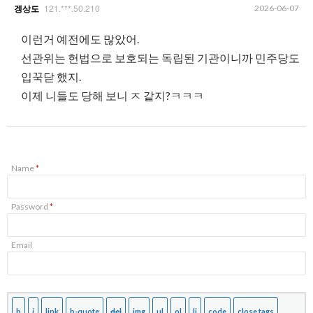
121.***.50.210
2026-06-07
겡상도
이런거 예전에도 많았어.
선관위는 헌법으로 보호되는 독립된 기관이니까 민주당도
입꾹닫 했지.
이제 니들도 당해 보니 ㅈ 같지?ㅋㅋㅋ
Name
*
Password
*
Email