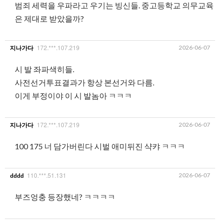
범죄 세력을 우파라고 우기는 빙신들. 중고등학교 의무교육
은 제대로 받았을까?
172.***.107.219
2026-06-07
지나가다
시 발 좌파색히들.
사전선거투표결과가 항상 본선거와 다름.
이게 부정이야 이 시 발놈아 ㅋㅋㅋ
172.***.107.219
2026-06-07
지나가다
100 175 너 담가버린다 시벌 애미뒤진 샥캬 ㅋㅋㅋ
110.***.51.131
2026-06-07
dddd
부즈엉충 등장했네? ㅋㅋㅋㅋ