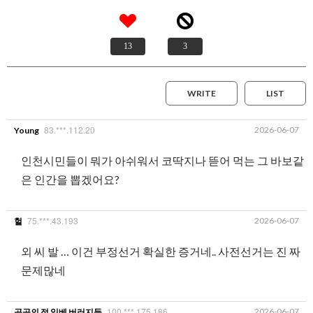
13
3
WRITE
LIST
83.***.112.20
2026-06-07
Young
인천시민들이 뭐가 아쉬워서 코딱지나 뜯어 먹는 그 바보같
은 인간을 뽑겠어요?
75.***.43.193
2026-06-07
헐
외 씨 발 … 이건 부정선거 확실한 증거네.. 사전선거는 진 짜
문제많네
100.***.175.186
2026-06-07
공공의 적 일베 버러지들