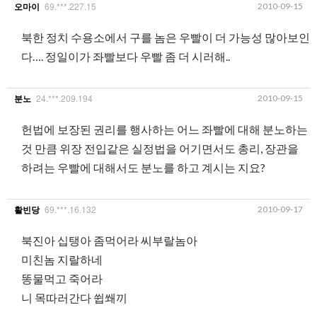
69.***.227.15
2010-09-15
오마이
북한 정치 수용소에서 구를 놈은 우빨이 더 가능성 많아보인
다…. 정일이가 좌빨보다 우빨 좀 더 시러해..
24.***.209.194
2010-09-15
분노
헌법에 보장된 권리를 행사하는 어느 좌빨에 대해 분노하는
것 만큼 위장 전입같은 실정법을 어기면서도 총리, 장관을
하려는 우빨에 대해서도 분노를 하고 계시는 지요?
69.***.16.132
2010-09-17
활빈당
북진아 십탱아 좀먹어라 씨부랄놈아
미친놈 지랄하네
똥물먹고 죽어라
니 목따러간다 쓉쐐끼