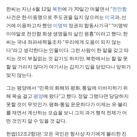
한씨는 지난 6월 12일
북한
에 가 70일간 머물면서 “
천안함
사건은 한·미동맹으로 주도권을 잃지 않으려는
미국
과, 선
거에 이용하고자 했던
이명박
정권의 합동사기극” “이명박
이야말로 천안함 희생 생명들의 살인 원흉”이라고 했다. 한
씨는 국내 좌파세력들조차 “우리에게 도움이 되지 않는
다”라고 생각한다는 인물이다. 그런 사람이 한 말을 갖고 따
지는 것이 부질없는 것 같기도 하지만, 북한에서는 할 말 못
할 말 가리지 않다가 여기서는 갑자기 입을 닫았다니 앞뒤가
맞지 않는다.
그는 평양에서 “민족의 화해와 평화, 통일에 이바지하기 위
해 목숨 걸고
평양
에 왔다”고 했다. 정말 그랬다면 당당하지
못할 것이 무엇인가. 평화·통일 운운하다가 이제는 유·불리
를 재면서 계산하는 모습을 보니 그의 과거 행적 전체가 어
떤 것인지 알 수 있을 것 같다.
헌법(12조2항)은 ‘모든 국민은 형사상 자기에게 불리한 진