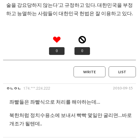
술을 강요당하지 않는다’고 규정하고 있다. 대한민국을 부정
하고 능멸하는 사람들이 대한민국 헌법은 잘 이용하고 있다.
0
0
WRITE
LIST
174.***.224.222
2010-09-15
ㅇㄴㅇㄴ
좌빨들은 좌빨식으로 처리를 해야하는데…
북한처럼 정치수용소에 보내서 빡빡 몇일만 굴리면…바로
개조가 될텐데..