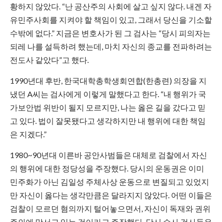
황하지 않았다. “난 공산주의 사회에 살고 싶지 않다. 내겐 자
유민주사회를 지켜야 할 책임이 있고, 그래서 당신을 기소할
수밖에 없다.” 지금은 변호사가 된 그 검사는 “당시 피의자는
되레 나를 설득하려 했는데, 마치 자신의 종교를 전파하려는
전도사 같았다”고 했다.
1990년대 후반, 한국대학총학생회연합(한총련) 의장을 지
냈던 A씨는 검사에게 이렇게 말했다고 한다. “내 행위가 국
가보안법 위반이 될지 모르지만, 나는 옳은 길을 갔다고 믿
고 있다. 법이 잘못됐다고 생각하지만 내 행위에 대한 책임
은 지겠다.”
1980~90년대 이른바 공안사범들은 대체로 검찰에서 자신
의 행위에 대한 정당성을 주장했다. 당시의 운동권은 이미
민주화가 아닌 김일성 주체사상 운동으로 변질되고 있었지
만 자신이 옳다는 생각만큼은 달라지지 않았다. 어떤 이들은
검찰이 모르던 혐의까지 털어놓으면서, 자신이 독재와 권위
주의에 맞서고 있는 것이라고 주장했다. 당시 수사 검사들은