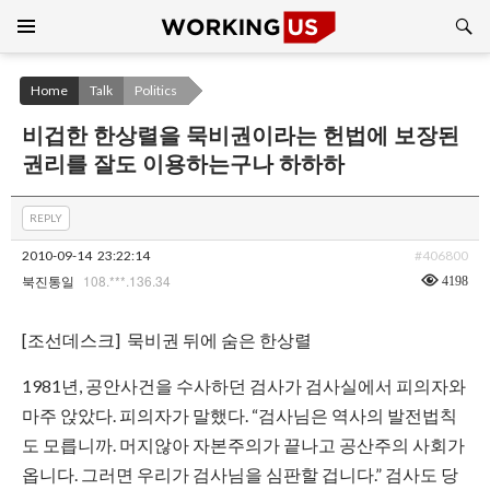
Search
SKIP
TO
CONTENT
Home
Talk
Politics
비겁한 한상렬을 묵비권이라는 헌법에 보장된
권리를 잘도 이용하는구나 하하하
REPLY
2010-09-14
23:22:14
#406800
108.***.136.34
4198
북진통일
[조선데스크] 묵비권 뒤에 숨은 한상렬
1981년, 공안사건을 수사하던 검사가 검사실에서 피의자와
마주 앉았다. 피의자가 말했다. “검사님은 역사의 발전법칙
도 모릅니까. 머지않아 자본주의가 끝나고 공산주의 사회가
옵니다. 그러면 우리가 검사님을 심판할 겁니다.” 검사도 당