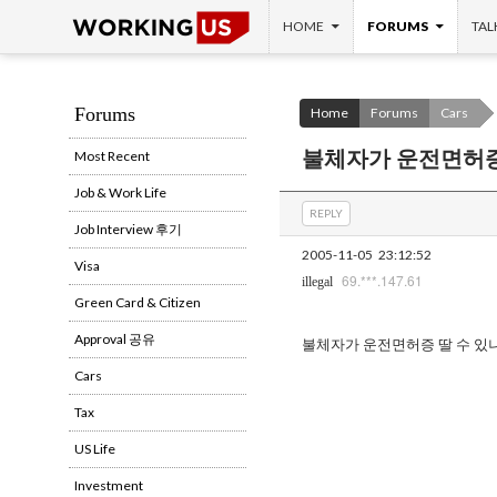
SKIP TO CONTENT
Search
HOME
FORUMS
TAL
Forums
Home
Forums
Cars
불체자가 운전면허증
Most Recent
Job & Work Life
REPLY
Job Interview 후기
2005-11-05
23:12:52
Visa
69.***.147.61
illegal
Green Card & Citizen
Approval 공유
불체자가 운전면허증 딸 수 있
Cars
Tax
US Life
Investment