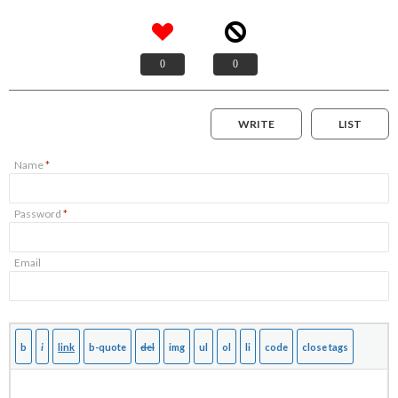
0
0
WRITE
LIST
Name
*
Password
*
Email