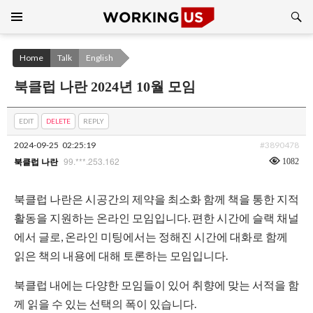
Search
SKIP
TO
CONTENT
Home
Talk
English
북클럽 나란 2024년 10월 모임
EDIT
DELETE
REPLY
2024-09-25
02:25:19
#3890478
99.***.253.162
1082
북클럽 나란
북클럽 나란은 시공간의 제약을 최소화 함께 책을 통한 지적
활동을 지원하는 온라인 모임입니다. 편한 시간에 슬랙 채널
에서 글로, 온라인 미팅에서는 정해진 시간에 대화로 함께
읽은 책의 내용에 대해 토론하는 모임입니다.
북클럽 내에는 다양한 모임들이 있어 취향에 맞는 서적을 함
께 읽을 수 있는 선택의 폭이 있습니다.