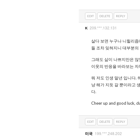
EDIT
DELETE
REPLY
209.***.132.131
K
살다 보면 누구나 니힐리즘에
들 조차 잊혀지니 대부분의
그래도 삶이 나쁘지만은 않
이웃의 반응을 바라보는 자
뭐 저도 인생 말년 입니다.
냥 해가 지듯 갈 뿐이라고 
다.
Cheer up and good luck, d
EDIT
DELETE
REPLY
199.***.248.202
미국