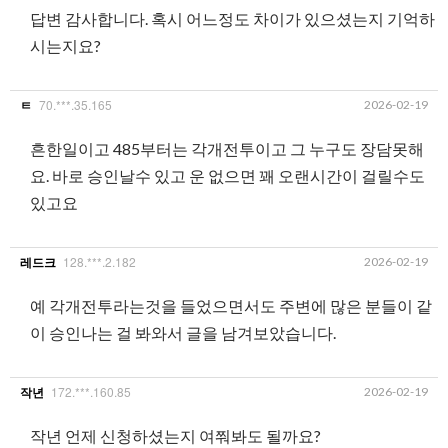
답변 감사합니다. 혹시 어느정도 차이가 있으셨는지 기억하
시는지요?
70.***.35.165
2026-02-19
ㅌ
흔한일이고 485부터는 각개전투이고 그 누구도 장담못해
요. 바로 승인날수 있고 운 없으면 꽤 오랜시간이 걸릴수도
있고요
128.***.2.182
2026-02-19
레드크
예 각개전투라는것을 들었으면서도 주변에 많은 분들이 같
이 승인나는 걸 봐와서 글을 남겨보았습니다.
172.***.160.85
2026-02-19
작년
작년 언제 신청하셨는지 여쭤봐도 될까요?