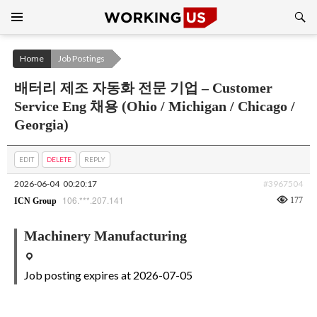
Search
SKIP
TO
CONTENT
Home
Job Postings
배터리 제조 자동화 전문 기업 – Customer
Service Eng 채용 (Ohio / Michigan / Chicago /
Georgia)
EDIT
DELETE
REPLY
2026-06-04
00:20:17
#3967504
106.***.207.141
177
ICN Group
Machinery Manufacturing
Job posting expires at 2026-07-05