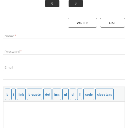
0
3
WRITE
LIST
Name
*
Password
*
Email