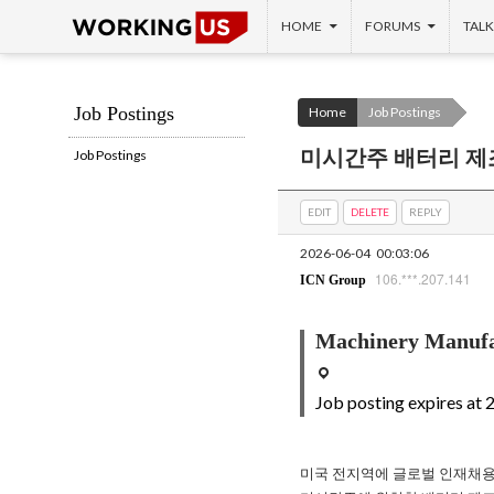
SKIP TO CONTENT
Search
HOME
FORUMS
TALK
Job Postings
Home
Job Postings
미시간주 배터리 제조 자
Job Postings
EDIT
DELETE
REPLY
2026-06-04
00:03:06
106.***.207.141
ICN Group
Machinery Manufa
Job posting expires at
미국 전지역에 글로벌 인재채용