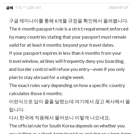
174.***.225.101
2026-05-17
글쎄
구글 제미나이를 통해 6개월 규정을 확인해서 올려봅니다.
The 6-month passport rule is a strict requirement enforced
by many countries stating that your passport must remain
valid for at least 6 months beyond your travel dates.
​If your passport expires in less than 6 months from your
travel window, airlines will frequently deny you boarding,
and border control will refuse you entry—even if you only
plan to stay abroad for a single week.
​The exact rules vary depending on how a specific country
calculates those 6 months:
이런식으로 답이 줄줄 달렸는데 여기에서 끊고 복사해서 올
립니다.
다시 한국에 적용해서 물어보니 이렇게 나오네요.
The official rule for South Korea depends on whether you
are visiting as a short-term tourist or arriving on a long-term