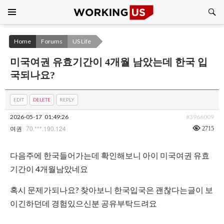
Search
SKIP
TO
CONTENT
Home
Forums
US Life
미국여권 유효기간이 4개월 남았는데 한국 입
국되나요?
EDIT
DELETE
REPLY
2026-05-17
01:49:26
#3966009
70.***.190.124
2715
여권
다음주에 한국들어가는데 확인해보니 아이 미국여권 유효
기간이 4개월남았네요
혹시 문제가되나요? 찾아보니 한국입국은 괜찮다는글이 보
이긴하던데 경험있으신분 공유부탁드려요