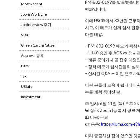
PM-602-0199를 발표했습니
Most Recent
변화입니다.
Job & Work Life
이에 USCIS에서 33년간 근무하고 작
Job Interview 후기
시고, 이 메모가 실제 심사 현
다룰 내용:
Visa
Green Card & Citizen
– PM-602-0199 메모의 핵
– I-140 승인 후 AOS vs. 영사
Approval 공유
– 계류 중이거나 곧 접수 예정인
Cars
– 정책 메모가 심사관들의 실제
– 실시간 Q&A — 이민 변호사
Tax
이런 분들께 도움이 됩니다: I-48
US Life
수를 계획 중이신 분.
Investment
📅 일시: 6월 11일 (목) 오후 2시
💻 장소: Zoom (등록 시 링크 
💵 비용: 무료
👉 등록:
https://luma.com/e9
미리 궁금하신 점이 있으면 댓