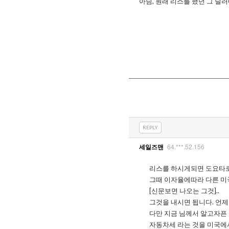
아님, 원래 리스를 했던 그 딜
REPLY
64.***.52.156
세일즈맨
리스를 하시게되면 도요타로
그때 이자율에따라 다른 미
[신문보면 나오는 그것]..
그것을 내시면 됩니다. 언제
다만 지금 님께서 알고자픈 
자동차세 라는 것을 미국에서