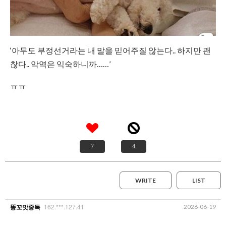
‘아무도 부정선거라는 내 말을 믿어주질 않는다.. 하지만 괜
찮다.. 악역은 익숙하니까……’
ㅠㅠ
7
4
WRITE
LIST
162.***.127.41
2026-06-19
똥꼬맛중독