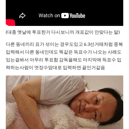
(대충 옛날에 투표한거 다시보니까 개표값이 안맞다는 말)
다른 동네끼리 표가 섞이는 경우도있고 6.3선거때처럼 중복
입력해서 다른 동네인데도 똑같은 득표수가 나오는 사례도
있는걸봐서 아무리 투표함 감독을해도 마지막에 득표수 입
력하는사람이 엿장수맘대로 입력하면 끝인거같음