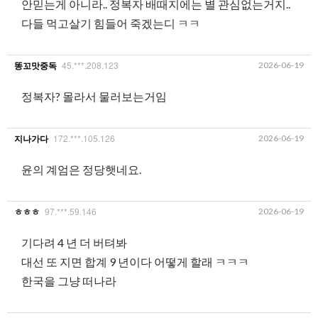
안믿는게 아니라.. 정복자 배때지에는 별 관심없는거지..
다들 먹고살기 힘들어 죽겠는디 ㅋㅋ
45.***.208.123
2026-06-19
똥꼬맛중독
정복자? 몰라서 물러보는거임
172.***.105.126
2026-06-19
지나가다
윤의 계엄은 정당햇네요.
97.***.59.146
2026-06-19
ㅎㅎㅎ
기다려 4 년 더 버텨봐
대선 또 지면 합계 9 년이다 어떻게 할래 ㅋㅋㅋ
한국을 그냥 떠나라