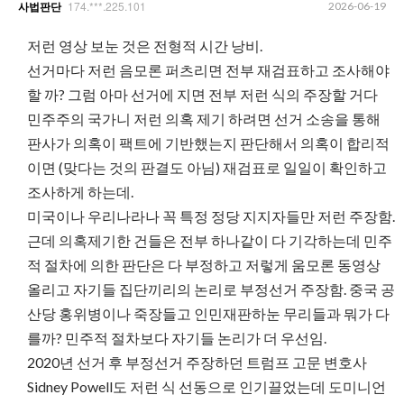
174.***.225.101
2026-06-19
사법판단
저런 영상 보눈 것은 전형적 시간 낭비.
선거마다 저런 음모론 퍼츠리면 전부 재검표하고 조사해야
할 까? 그럼 아마 선거에 지면 전부 저런 식의 주장할 거다
민주주의 국가니 저런 의혹 제기 하려면 선거 소송을 통해
판사가 의혹이 팩트에 기반했는지 판단해서 의혹이 합리적
이면 (맞다는 것의 판결도 아님) 재검표로 일일이 확인하고
조사하게 하는데.
미국이나 우리나라나 꼭 특정 정당 지지자들만 저런 주장함.
근데 의혹제기한 건들은 전부 하나같이 다 기각하는데 민주
적 절차에 의한 판단은 다 부정하고 저렇게 움모론 동영상
올리고 자기들 집단끼리의 논리로 부정선거 주장함. 중국 공
산당 홍위병이나 죽장들고 인민재판하눈 무리들과 뭐가 다
를까? 민주적 절차보다 자기들 논리가 더 우선임.
2020년 선거 후 부정선거 주장하던 트럼프 고문 변호사
Sidney Powell도 저런 식 선동으로 인기끌었는데 도미니언