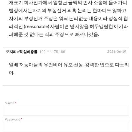
개표기 회사인가에서 엄청난 금액의 민사 소송에 들어가니
법정에서는자기의 부정선거 의혹 논리는 한마디도 않하고
자기의 부정선거 주장은 워낙 논리없눈 내용이라 정상적 합
리적인 (reasonable) 사람이면 믿지않을 허무맹랄한 얘기라
피해준 것 없다는 식의 주장으로 빠져나갔음.
100.***.175.186
2026-06-19
모지리 2찍 일베충들
일베 저능아들의 유언비어 유포 선동. 강력한 법으로 다스려
야.
Name
*
Password
*