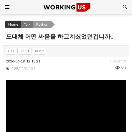
Search
SKIP
TO
CONTENT
Home
Talk
Politics
도대체 어떤 싸움을 하고계셨었던겁니까..
EDIT
DELETE
REPLY
2026-06-19
12:15:21
#3968719
138.***.35.121
631
헐