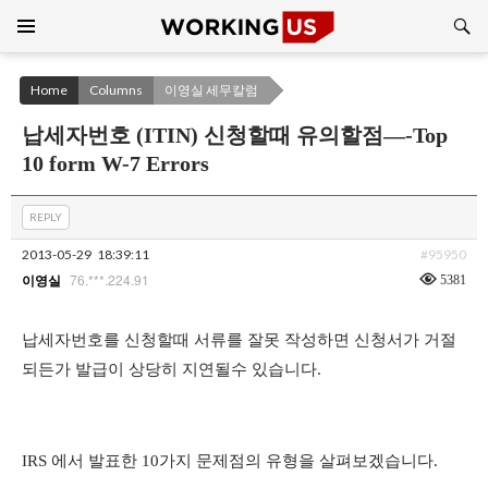
Search
SKIP
TO
CONTENT
Home
Columns
이영실 세무칼럼
납세자번호 (ITIN) 신청할때 유의할점—-Top
10 form W-7 Errors
REPLY
2013-05-29
18:39:11
#95950
76.***.224.91
5381
이영실
납세자번호를 신청할때 서류를 잘못 작성하면 신청서가 거절
되든가 발급이 상당히 지연될수 있습니다
.
IRS
에서 발표한
10
가지 문제점의 유형을 살펴보겠습니다
.