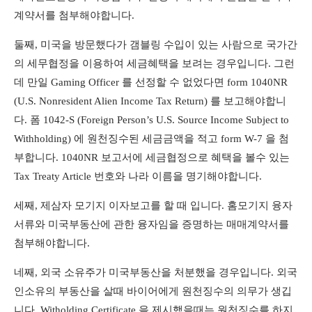
계약서를 첨부해야합니다
.
둘째
,
미국을 방문했다가 갬블링 수입이 있는 사람으로 국가간
의 세무협정을 이용하여 세금혜택을 보려는 경우입니다
.
그런
데 만일
Gaming Officer
를 선정할 수 없었다면
form 1040NR
(U.S. Nonresident Alien Income Tax Return)
를 보고해야합니
다
.
폼
1042-S (Foreign Person’s U.S. Source Income Subject to
Withholding)
에 원천징수된 세금금액을 적고
form W-7
을 첨
부합니다
. 1040NR
보고서에 세금협정으로 혜택을 볼수 있는
Tax Treaty Article
번호와 나라 이름을 명기해야합니다
.
세째
,
제삼자 모기지 이자보고를 할 때 입니다
.
홈모기지 융자
서류와 미국부동산에 관한 융자임을 증명하는 매매계약서를
첨부해야합니다
.
네째
,
외국 소유주가 미국부동산을 처분했을 경우입니다
.
외국
인소유의 부동산을 살때 바이어에게 원천징수의 의무가 생깁
니다
. Witholding Certificate
을 제시했을때는 원천징수를 하지