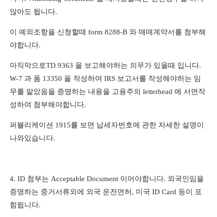
않아도 됩니다
.
이 예외조항을 신청할때
form 8288-B
와 매매계약서를 첨부해
야합니다
.
마직막으로
TD 9363
을 보고해야하는 의무가 있을때 입니다
.
W-7
과 폼
13350
을 작성하여
IRS
보고서를 작성해야하는 임
무를 맡았음을 증명하는 내용을 고용주의
letterhead
에 서면작
성하여 첨부해야합니다
.
퍼블리케이션
1915
를 보면 납세자번호에 관한 자세한 설명이
나와있습니다
.
4. ID
첨부는
Acceptable Document
이어야합니다
.
외국인임을
증명하는 중거서류외에 외국 운전면허
,
미국
ID Card
등이 포
함됩니다
.