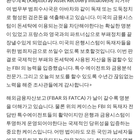
환수계획 (Kleptocray Asset Recovery Initiative)에 의거하
여 법무부 범죄수사국은 아바차와 같이 독재 또는 도둑정치
로 형성된 검은돈을 색출해내고 있습니다. 미국의 금융시스
텀이 돈세탁에 이용되는것을 차단해야한다는 확실한 명분
이 있었고 프랑스와 영국과의 파트너십으로 부패정치를 끝
장낼수있게 되었습니다. 미국의 은행시스텀이 독재자들을
위한 범죄자금으로 쓰일수 없도록 보호할것입니다. 이번 판
결로 국제적인 부패와 돈세탁에 사용된 자산을 동결할수 있
는 FBI 의 능력을 입증했습니다. 특수 에이전트와 금융분석
전문가, 그리고 오늘의 보도를 할수 있도록 수년간 끊임없는
노력을 해준 조사관들에게 감사합니다>
해외금융자산보고 (FBAR 와 FATCA) 가 날이 갈수록 명분
을 더해가고 있습니다. 물론 위의 케이스는 FBI 의 독재자 전
담반 특수에이전트들의 활약이지만 은행과 금융시스텀이
투명하게 운영되어야한다는 국제적인 당위성을 입증하는
중요한 케이스입니다. 어떤 법이라도 모든 국민과 납세자들
에게 평등하게 적용되지는 않을것입니다. 하지만 대의 명분