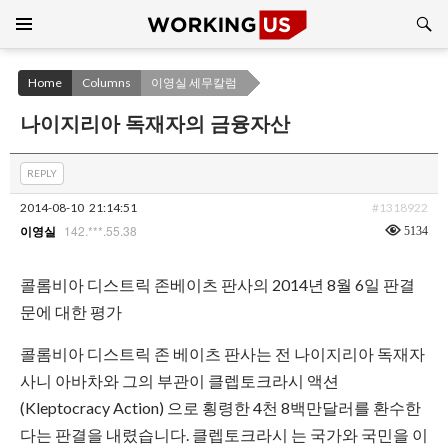
Search
SKIP
TO
CONTENT
Home
Columns
이영실 세무칼럼
나이지리아 독재자의 금융자산
REPLY
2014-08-10
21:14:51
#1318922
142.***.55.38
5134
이영실
콜롬비아 디스트릭 존베이츠 판사의 2014년 8월 6일 판결
문에 대한 평가
콜롬비아 디스트릭 존 베이츠 판사는 전 나이지리아 독재자
사니 아바차와 그의 부관이 클렙토크라시 액션
(Kleptocracy Action) 으로 횡령한 4천 8백만달러를 환수한
다는 판결을 내렸습니다. 클렙토크라시 는 국가와 국민을 이