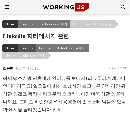
Search
SKIP
TO
CONTENT
Home
Forums
Job Interview 후기
Linkedin 찌라메시지 관련
Linkedin 찌라메시지 관련
Home
Forums
Forums
Job Interview 후기
Linkedin 찌라메시지 관련
108.***.175.198
2022-11-28
질문맨
하필 땡스기빙 연휴내에 인터뷰를 보내서 (리크루터가 캐나다
인이더라구요) 일요일에 회신 보냈지만 뽑고싶은 인재라면 뭐
상관 없겠죠 특히나 리크루터 스크리닝이면 더욱 상관 없을테
니까요.. 그래도 비슷한경우 채용경험이 있는 선배님들이 있을
까 게시물 올려봤습니다 ㅎㅎ