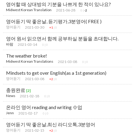
영어할 때 상대방의 기분을 나쁘게 한 적이 있나요?
Midwest Korean Translation
2021-06-28
0
|
-2
영어듣기 딱 좋은날, 듣기평가,3분영어( FREE )
영어듣기
2021-03-30
+1
|
0
영어 원서 읽으면서 함께 공부하실 분들을 초대합니다.
바람
2021-03-14
0
|
0
The weather broke!
Midwest Korean Translations
2021-03-08
0
|
0
Mindsets to get over English(as a 1st generation)
영어듣기
2021-03-08
+2
|
0
충원완료
[2]
News
2021-02-18
0
|
0
온라인 영어 reading and writing 수업
Jenn
2021-02-17
0
|
0
영어듣기 딱 좋은날,최신 라디오톡,3분영어
영어듣기
2021-02-15
+2
|
0