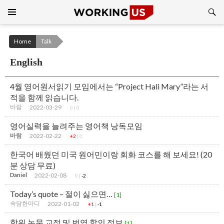
Search
SKIP
TO
CONTENT
Home
Talk
English
4월 영어원서읽기 모임에서는 “Project Hali Mary”라는 서
적을 함께 읽습니다.
바람
2022-03-29
0
|
0
영어실력을 늘려주는 영어책 낭독모임
바람
2022-02-22
+2
|
0
한국어 배웠던 미국 원어민이랑 회화 코스를 해 보세요! (20
분 상담 무료)
Daniel
2022-02-08
0
|
-2
Today’s quote – 절이 싫으면…
[1]
속담한마디
2022-01-02
+1
|
-1
학위 논문 교정 및 번역 할인 정보
[1]