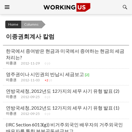
Search
SKIP
TO
CONTENT
Home
Columns
이종권회계사 칼럼
한국에서 증여받은 현금과 미국에서 증여하는 현금의 세금
처리는?
이종권
2012-11-29
0
|
0
영주권이나 시민권의 반납시 세금보고
[2]
이종권
2012-11-03
+2
|
0
연방국세청, 2012년도 12가지의 세무 사기 유형 발표 (2)
이종권
2012-09-25
0
|
0
연방국세청, 2012년도 12가지의 세무 사기 유형 발표 (1)
이종권
2012-09-25
0
|
0
(IRC Section 6013(g)) 비거주외국인 배우자의 거주외국인
배우자를 통한 부부공동세금보고