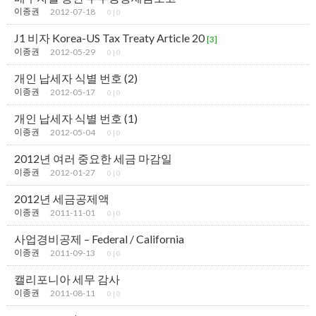
이종권
2012-07-18
0
|
0
J1 비자 Korea-US Tax Treaty Article 20
[3]
이종권
2012-05-29
0
|
0
개인 납세자 식별 번호 (2)
이종권
2012-05-17
0
|
0
개인 납세자 식별 번호 (1)
이종권
2012-05-04
0
|
0
2012년 여러 중요한 세금 마감일
이종권
2012-01-27
0
|
0
2012년 세금공제액
이종권
2011-11-01
0
|
0
사업경비공제 – Federal / California
이종권
2011-09-13
0
|
0
캘리포니아 세무 감사
이종권
2011-08-11
0
|
0