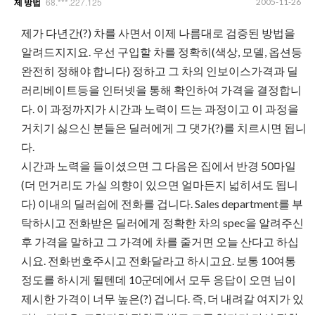
68.***.227.125
2005-11-26
제 방법
제가 다년간(?) 차를 사면서 이제 나름대로 검증된 방법을
알려드지지요. 우선 구입할 차를 정확히(색상, 모델, 옵션등
완전히 정해야 합니다) 정하고 그 차의 인보이스가격과 딜
러리베이트등을 인터넷을 통해 확인하여 가격을 결정합니
다. 이 과정까지가 시간과 노력이 드는 과정이고 이 과정을
거치기 싫으신 분들은 딜러에게 그 댓가(?)를 치르시면 됩니
다.
시간과 노력을 들이셨으면 그 다음은 집에서 반경 50마일
(더 먼거리도 가실 의향이 있으면 얼마든지 넓히셔도 됩니
다) 이내의 딜러쉽에 전화를 겁니다. Sales department를 부
탁하시고 전화받은 딜러에게 정확한 차의 spec을 알려주신
후 가격을 말하고 그 가격에 차를 줄거면 오늘 산다고 하십
시요. 전화번호주시고 전화달라고 하시고요. 보통 10여통
정도를 하시게 될텐데 10군데에서 모두 응답이 오면 님이
제시한 가격이 너무 높은(?) 겁니다. 즉, 더 내려갈 여지가 있