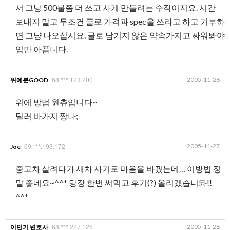
서 그냥 500불쯤 더 쓰고 사게 만들려는 수작이지요. 시간
보내지 말고 무조건 글로 가격과 spec을 쓰라고 하고 거부하
면 그냥 나오십시요. 글로 남기지 않은 약속가지고 싸워봐야
입만 아픕니다.
68.***.123.200
2005-11-26
위에분GOOD
위에 방법 원츄입니다~
딜러 바가지 짱나;
69.***.193.172
2005-11-27
Joe
중고차 살려다가 새차 사기로 마음을 바꿨는데… 이방법 정
말 좋네요~^^* 당장 한번 써먹고 후기(?) 올리겠습니돠!!
^^*
68.***.227.125
2005-11-28
이민기 변호사