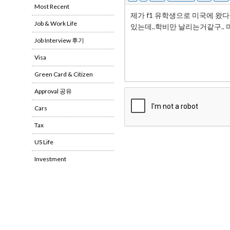
Most Recent
Job & Work Life
Job Interview 후기
Visa
Green Card & Citizen
Approval 공유
Cars
Tax
US Life
Investment