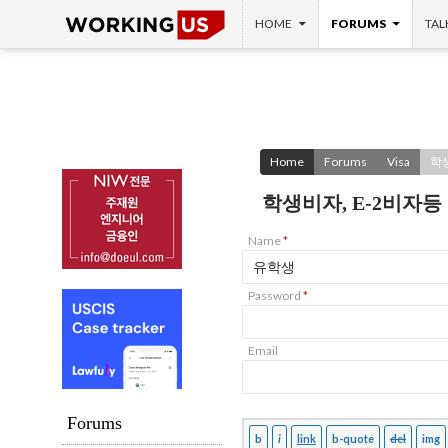
SKIP TO CONTENT
Search
HOME
FORUMS
TAL
Home
Forums
Visa
학
학생비자, E-2비자
Name
*
Password
*
Email
Forums