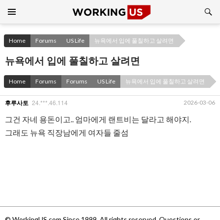
Search
SKIP
TO
CONTENT
Home
Forums
US Life
뉴욕에서 입에 풀칠하고 살려면
뉴욕에서 입에 풀칠하고 살려면
Home
Forums
Forums
US Life
뉴욕에서 입에 풀칠하고 살려면
24.***.46.114
2026-03-06
후루사토
그건 자네 용돈이고.. 엄마에게 랜트비는 달라고 해야지.
그래도 뉴욕 직장남에게 여자들 줄섬
© WorkingUS.com Since 1999. All rights reserved. Questions or