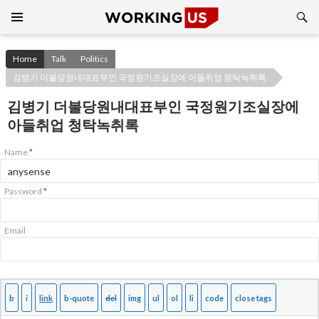
Search
SKIP
TO
CONTENT
Home
Talk
Politics
김병기 더불당원내대표부인 국정원기조실장에 아들취업 청탁녹취록
김병기 더불당원내대표부인 국정원기조실장에
아들취업 청탁녹취록
Name
*
Password
*
Email