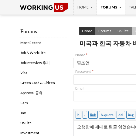
SKIP TO CONTENT
Search
HOME
FORUMS
TAL
Forums
Home
Forums
US Life
미국과 한국 자동차 
Most Recent
Job & Work Life
Name
*
Job Interview 후기
Password
*
Visa
Green Card & Citizen
Email
Approval 공유
Cars
Tax
US Life
Investment