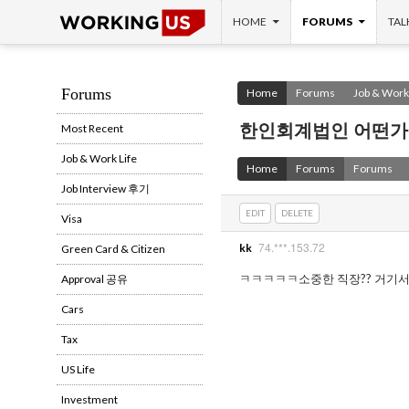
SKIP TO CONTENT
Search
HOME
FORUMS
TAL
Forums
Home
Forums
Job & Work 
한인회계법인 어떤가
Most Recent
Job & Work Life
Home
Forums
Forums
Job Interview 후기
EDIT
DELETE
Visa
74.***.153.72
kk
Green Card & Citizen
ㅋㅋㅋㅋㅋ소중한 직장?? 거기서
Approval 공유
Cars
Tax
US Life
Investment