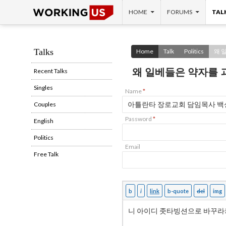
SKIP TO CONTENT
Search
HOME
FORUMS
TAL
Talks
Home
Talk
Politics
왜 
왜 일베들은 약자를 
Recent Talks
Singles
Name
*
Couples
Password
*
English
Politics
Email
Free Talk