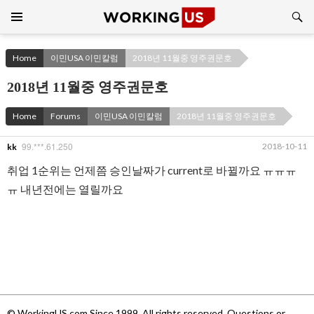
Search
SKIP
TO
CONTENT
Home
이민USA 이민칼럼
2018년 11월중 영주권문호
2018년 11월중 영주권문호
Home
Forums
이민USA 이민칼럼
2018년 11월중 영주권문호
99.***.61.250
2018-10-11
kk
취업 1순위는 언제쯤 승인날짜가 current로 바뀔까요 ㅠㅠㅠ
ㅠ 내년전에는 열릴까요
© WorkingUS.com Since 1999. All rights reserved. Questions or