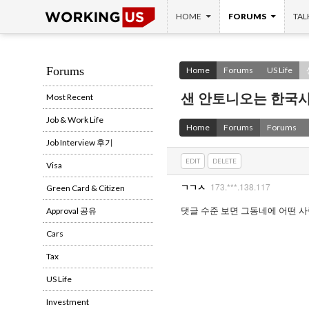
SKIP TO CONTENT
Search
HOME
FORUMS
TAL
Forums
Home
Forums
US Life
샌 안토니오는 한국
Most Recent
Job & Work Life
Home
Forums
Forums
Job Interview 후기
EDIT
DELETE
Visa
173.***.138.117
ㄱㄱㅅ
Green Card & Citizen
댓글 수준 보면 그동네에 어떤 
Approval 공유
Cars
Tax
US Life
Investment