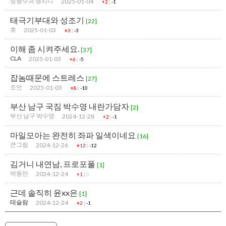
성형수괴 명시니
2025-01-04
+2
|
-1
태극기부대와 성조기
[22]
호
2025-01-03
+3
|
-3
이해 좀 시켜주세요.
[37]
CLA
2025-01-03
+6
|
-5
잡놈때문에 스트레스
[27]
조언
2025-01-03
+8
|
-10
부산 남구 국짐 박수영 내란가담자
[2]
부산 남구 박수영
2024-12-28
+2
|
-1
마일모아는 완전히 좌파 일색이네요
[16]
큰그림
2024-12-26
+12
|
-12
김거니 내연남, 프로포폴
[1]
박동만
2024-12-24
+1
|
0
근데 솔직히 윤xx은
[1]
테슬람
2024-12-24
+2
|
-1