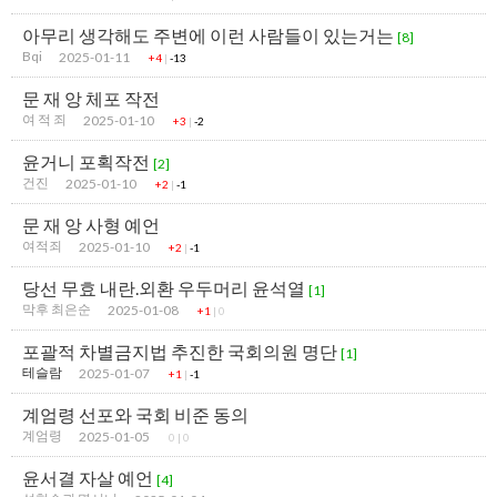
아무리 생각해도 주변에 이런 사람들이 있는거는
[8]
Bqi
2025-01-11
+4
|
-13
문 재 앙 체포 작전
여 적 죄
2025-01-10
+3
|
-2
윤거니 포획작전
[2]
건진
2025-01-10
+2
|
-1
문 재 앙 사형 예언
여적죄
2025-01-10
+2
|
-1
당선 무효 내란.외환 우두머리 윤석열
[1]
막후 최은순
2025-01-08
+1
|
0
포괄적 차별금지법 추진한 국회의원 명단
[1]
테슬람
2025-01-07
+1
|
-1
계엄령 선포와 국회 비준 동의
계엄령
2025-01-05
0
|
0
윤서결 자살 예언
[4]