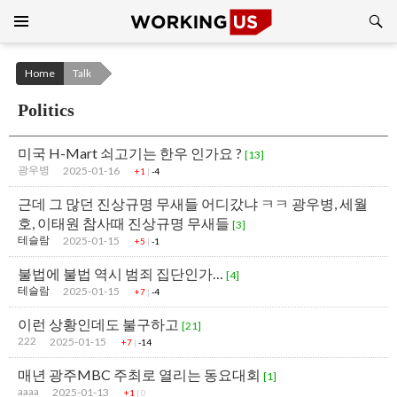
Search
SKIP
TO
CONTENT
Home
Talk
Politics
미국 H-Mart 쇠고기는 한우 인가요 ?
[13]
광우병
2025-01-16
+1
|
-4
근데 그 많던 진상규명 무새들 어디갔냐 ㅋㅋ 광우병, 세월
호, 이태원 참사때 진상규명 무새들
[3]
테슬람
2025-01-15
+5
|
-1
불법에 불법 역시 범죄 집단인가…
[4]
테슬람
2025-01-15
+7
|
-4
이런 상황인데도 불구하고
[21]
222
2025-01-15
+7
|
-14
매년 광주MBC 주최로 열리는 동요대회
[1]
aaaa
2025-01-13
+1
|
0