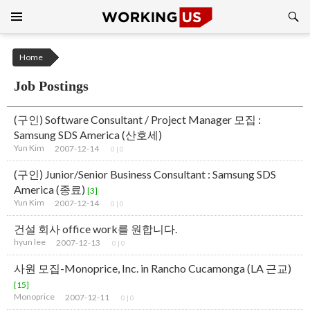
Search
SKIP
TO
CONTENT
Home
Job Postings
(구인) Software Consultant / Project Manager 모집 :
Samsung SDS America (산호세)
Yun Kim
2007-12-14
0
|
0
(구인) Junior/Senior Business Consultant : Samsung SDS
America (종료)
[3]
Yun Kim
2007-12-14
0
|
0
건설 회사 office work를 원합니다.
hyun lee
2007-12-13
0
|
0
사원 모집-Monoprice, Inc. in Rancho Cucamonga (LA 근교)
[15]
Monoprice
2007-12-11
0
|
0