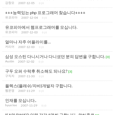
강창모
2007-12-05
0
|
0
+++능력있는 php 프로그래머 찾습니다++++
유코피아
2007-12-04
0
|
0
유코피아에서 웹프로그래머를 모십니다.
유코피아
2007-12-03
0
|
0
얼마나 자주 어플라이를…
커리어
2007-12-03
0
|
0
삼성 오스틴 다니시거나 다니셨던 분의 답변을 구합니다.
[3]
Austin
2007-12-02
0
|
0
구두 오퍼 수락후 취소해도 되나요?
[3]
구직자
2007-11-30
0
|
0
플렉스(플래쉬/자바)개발자 구합니다.
웹운영
2007-11-29
0
|
0
인재를 모십니다..
hyun lee
2007-11-29
0
|
0
(SAP) BW/SD 인력 각각 1명씩 구합니다.- BW 종료