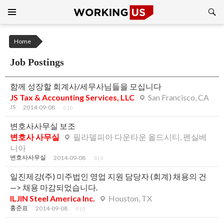
Search
SKIP
TO
CONTENT
Home
Job Postings
함께 성장할 회계사/세무사님들을 모십니다
JS Tax & Accounting Services, LLC
San Francisco, CA
JS
2014-09-08
0
|
0
변호사사무실 보조
변호사 사무실
필라델피아 다운타운 올드시티, 펜실베
니아
변호사사무실
2014-09-08
0
|
0
일진제강(주) 미주법인 영업 지원 담당자 (회계) 채용의 건
—> 채용 마감되었습니다.
ILJIN Steel America Inc.
Houston, TX
홍준표
2014-09-08
0
|
0