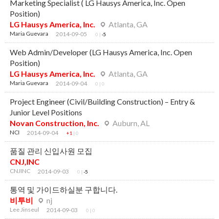
Marketing Specialist ( LG Hausys America, Inc. Open
Position)
LG Hausys America, Inc.
Atlanta, GA
Maria Guevara
2014-09-05
0
|
-5
Web Admin/Developer (LG Hausys America, Inc. Open
Position)
LG Hausys America, Inc.
Atlanta, GA
Maria Guevara
2014-09-04
0
|
0
Project Engineer (Civil/Building Construction) – Entry &
Junior Level Positions
Novan Construction, Inc.
Auburn, AL
NCI
2014-09-04
+1
|
0
품질 관리 신입사원 모집
CNJ,INC
CNJINC
2014-09-03
0
|
-5
통역 및 가이드하실분 구합니다.
비투비
nj
Lee Jinseul
2014-09-03
0
|
0