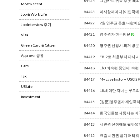
84424
그린카드 취득 후 첫 해외
Most Recent
84423
이사할때마다 (이민국에 
Job & Work Life
84422
2월 영주권 문호 나왔어
Job Interview 후기
84421
영주권자 한국방문
[8]
Visa
Green Card & Citizen
84420
영주권 신청시 과거 방문
Approval 공유
84419
EB-2로 처음부터 다시 시
Cars
84418
Eb3 비숙련 중인데, 숙
Tax
84417
My case history, USC
US Life
84416
18세 미만 자녀는 부모
Investment
84415
[질문]영주권자 재입국허가서
84414
힌국인들보다 못사는 미
84413
시민권 신청해도 될까요
84412
요즘 시민권 받기 어려워