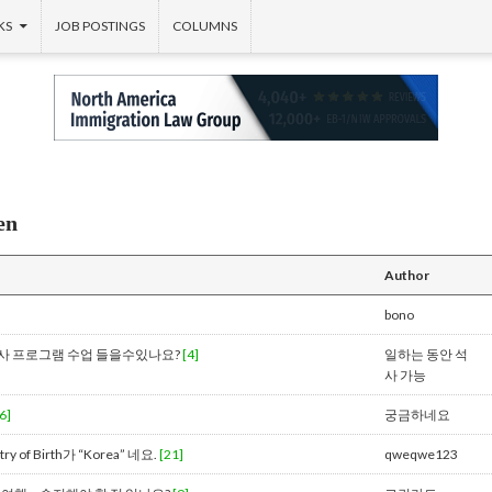
KS
JOB POSTINGS
COLUMNS
en
Author
bono
사 프로그램 수업 들을수있나요?
[4]
일하는 동안 석
사 가능
6]
궁금하네요
of Birth가 “Korea” 네요.
[21]
qweqwe123