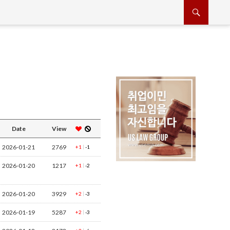
Date
View
2026-01-21
2769
|
+1
-1
2026-01-20
1217
|
+1
-2
2026-01-20
3929
|
+2
-3
2026-01-19
5287
|
+2
-3