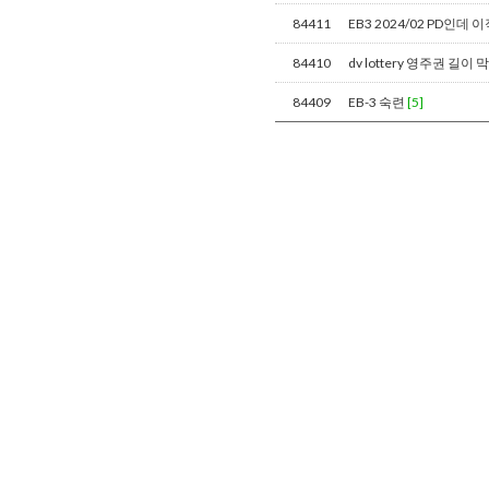
84411
EB3 2024/02 PD인
84410
dv lottery 영주권 길
84409
EB-3 숙련
[5]