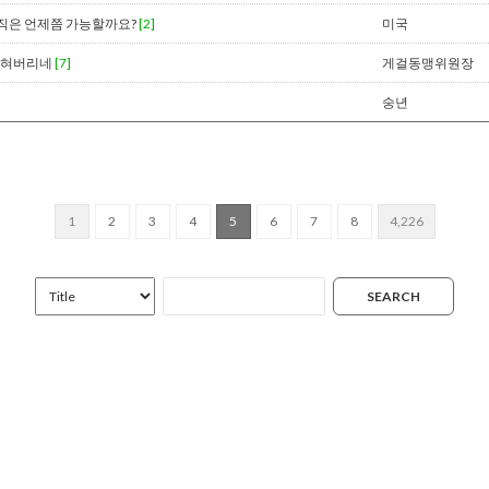
데 이직은 언제쯤 가능할까요?
[2]
미국
이 막혀버리네
[7]
게걸동맹위원장
숭년
1
2
3
4
5
6
7
8
4,226