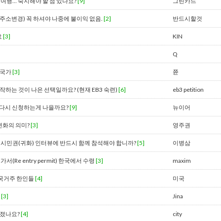
 여행… 숙지해야 할 점 있나요?
[9]
그린카드
주소변경) 꼭 하셔야 나중에 불이익 없음.
[2]
반드시할것
요
[3]
KIN
Q
 국가
[3]
쮼
작하는 것이 나은 선택일까요? (현재 EB3 숙련)
[6]
eb3 petition
련 다시 신청하는게 나을까요?
[9]
뉴이어
IS 변화의 의미?
[3]
영주권
의 시민권(귀화) 인터뷰에 반드시 함께 참석해야 합니까?
[5]
이병삼
(Re entry permit) 한국에서 수령
[3]
maxim
국거주 한인들
[4]
미국
?
[3]
Jina
 졌나요?
[4]
city