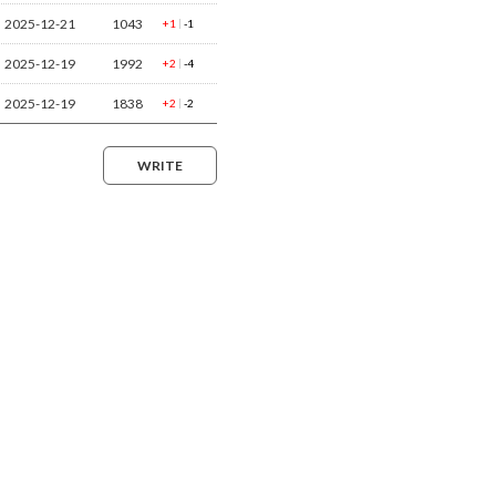
2025-12-21
1043
|
+1
-1
2025-12-19
1992
|
+2
-4
2025-12-19
1838
|
+2
-2
WRITE