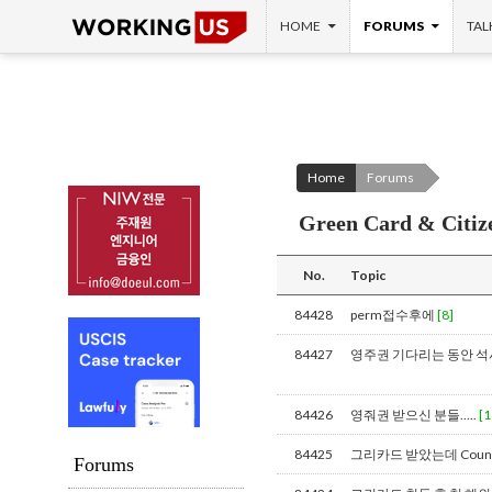
SKIP TO CONTENT
Search
HOME
FORUMS
TAL
Home
Forums
Green Card & Citiz
No.
Topic
84428
perm접수후에
[8]
84427
영주권 기다리는 동안 석
84426
영줘권 받으신 분들…..
[1
84425
그리카드 받았는데 Country 
Forums