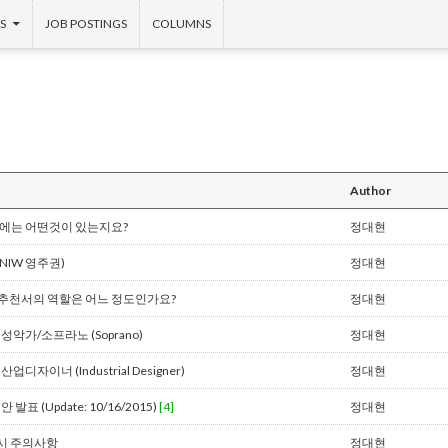
S
JOB POSTINGS
COLUMNS
Author
방법에는 어떤것이 있는지요?
정대현
NIW 영주권)
정대현
 추천서의 역할은 어느 정도인가요?
정대현
성악가/소프라노 (Soprano)
정대현
디자이너 (Industrial Designer)
정대현
정안 발표 (Update: 10/16/2015)
[4]
정대현
장시 주의사항
정대현