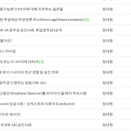
사용가능한 O1비자에 대해 자주하는 질문들
정대현
방재판 무료변론 (Pro Bono Legal Representation)
[2]
정대현
B-1A 영주권 승인사례, 취업영주권1순위
정대현
능할까요?
정대현
청시 차이점
정대현
떠오르는 O-1비자에 대하여
[1]
정대현
본 O-1 비자의 최근 경향 및 승인 전략
정대현
주권 신청하는 방법 ( EB-1A )
정대현
고용인 (Employer/Sponsor)를 바꾸어야 할 때의 주의사항
정대현
sion) 성공사례 – 오케스트라 지휘자 (Conductor)
정대현
 (E-4) 비자
정대현
 (EB-1A) 승인사례
정대현