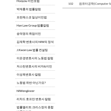
Hooyou 이민포럼
102
컴퓨터공학(Computer 
박재홍의 법률칼럼
프란체스코 일상이민법
Han Law Group 법률칼럼
송덕영의 취업이민
김재학 변호사의 NIW의 정석
J.Kwon Law 법률 컨설팅
이은경변호사의 노동법 칼럼
저스틴변호사의 비자&이민
이성욱변호사 칼럼
노동법 위반 아닌가요?
NIWengineer
리차드 호프만 변호사 칼럼
법률엘리트:크리스정의 종합