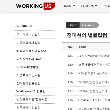
SKIP TO CONTENT
Search
HOME
FORUMS
TALK
Columns
Home
Columns
정대현의 법률칼럼
주디장의 이민칼럼
이종권회계사 칼럼
No.
Topic
배겸의 부동산법 & 상법
121
J1 비자 Waiver 신청
이한길변호사 Q&A
120
스폰서없이 영주권받기 (
Sunlaw 취업이민
119
NIW 영주권의 심사에서
서변호사 이민교실
118
O1 비자 신청 성공사례 – 
정대현의 법률칼럼
117
O1 비자 신청 성공사례 – 산업
WeGreened 이민포럼
남장근의 의료/교통사고
116
F1 Visa / STEM OPT 개
김준서의 이민칼럼
115
O-1 비자의 신청 및 연