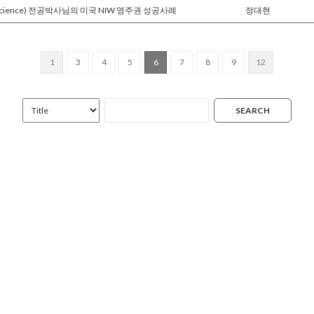
Science) 전공박사님의 미국 NIW 영주권 성공사례
정대현
1
3
4
5
6
7
8
9
12